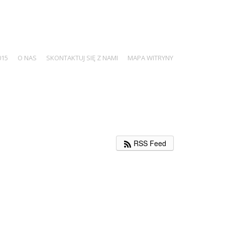
015
O NAS
SKONTAKTUJ SIĘ Z NAMI
MAPA WITRYNY
RSS Feed