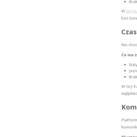
Brak
W
Gry K
bez koni
Czas
Nie chod
Co ma z
Nat
Jasn
Bra
W Gry K
wątpliwo
Kom
Platform
komunik