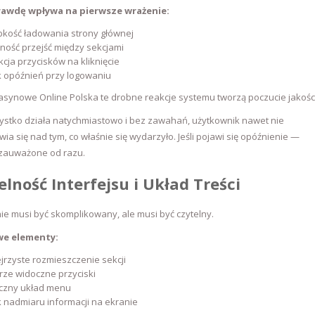
awdę wpływa na pierwsze wrażenie:
kość ładowania strony głównej
ność przejść między sekcjami
cja przycisków na kliknięcie
 opóźnień przy logowaniu
synowe Online Polska te drobne reakcje systemu tworzą poczucie jakości
zystko działa natychmiastowo i bez zawahań, użytkownik nawet nie
ia się nad tym, co właśnie się wydarzyło. Jeśli pojawi się opóźnienie —
 zauważone od razu.
elność Interfejsu i Układ Treści
ie musi być skomplikowany, ale musi być czytelny.
we elementy:
jrzyste rozmieszczenie sekcji
ze widoczne przyciski
iczny układ menu
 nadmiaru informacji na ekranie