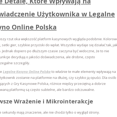
e Detale, Które Wpływają na
wiadczenie Użytkownika w Legalne
yno Online Polska
wszy rzut oka większość platform kasynowych wygląda podobnie. Kolorow
 setki gier, szybkie przyciski do wpłat. Wszystko wydaje się działać tak, ja
 Jednak dopiero po dłuższym czasie zaczyna być widoczne, że to nie
funkcje decydują o jakości doświadczenia, ale drobne, często
zegalne szczegóły.
ie
Legalne Kasyno Online Polska
to właśnie te małe elementy wpływają na
użytkownik zostanie na platformie na dłużej, czy szybko ją opuści. Dla osób
jących z Gry Kasynowe Polska, różnice między przeciętną a dobrze
waną platformą są często subtelne, ale bardzo odczuwalne.
wsze Wrażenie i Mikrointerakcje
 sekundy mają znaczenie, ale nie chodzi tylko o wygląd strony.