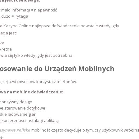
wa jest równowaga:
 mało informacji = niepewność
 dużo = irytacja
ie Kasyno Online najlepsze doświadczenie powstaje wtedy, gdy
cja jest:
tka
kretna
wia się tylko wtedy, gdy jest potrzebna
osowanie do Urządzeń Mobilnych
ęcej użytkowników korzysta z telefonów.
wa na mobilne doświadczenie:
ponsywny design
we sterowanie dotykowe
kie ładowanie gier
 konieczności instalacji aplikacji
asynowe Pollska
mobilność często decyduje o tym, czy użytkownik wróci n
ę.