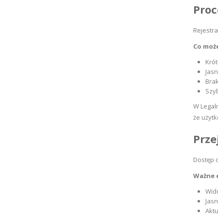
Proc
Rejestra
Co moż
Krót
Jasn
Bra
Szy
W Legal
że użytk
Prze
Dostęp 
Ważne 
Wid
Jasn
Aktu