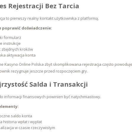
es Rejestracji Bez Tarcia
cja to pierwszy realny kontakt użytkownika z platformą.
e poprawić doświadczenie:
ki formularz
e instrukcje
k zbędnych kroków
bka aktywacja konta
ne Kasyno Online Polska zbyt skomplikowana rejestracja często powoduje
ownik rezygnuje jeszcze przed rozpoczęciem gry.
jrzystość Salda i Transakcji
do informacji finansowych powinien być natychmiastowy.
elementy:
oczne saldo konta
a historia wpłat i wypłat
alizacja w czasie rzeczywistym