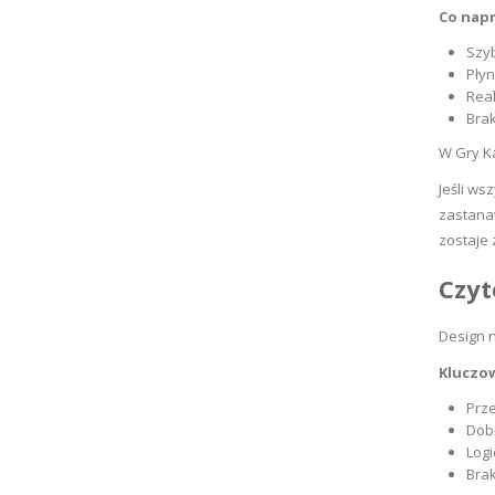
Co napr
Szyb
Płyn
Reak
Brak
W Gry Ka
Jeśli ws
zastanaw
zostaje
Czyt
Design n
Kluczo
Prze
Dobr
Log
Brak