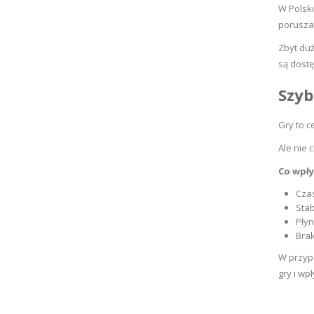
W Polski
poruszać
Zbyt du
są dost
Szyb
Gry to c
Ale nie c
Co wpły
Cza
Stab
Płyn
Bra
W przyp
gry i w