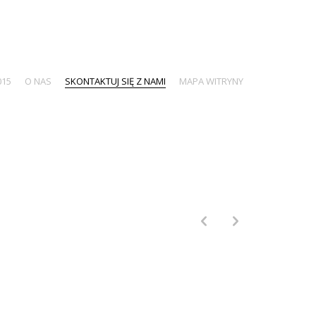
015
O NAS
SKONTAKTUJ SIĘ Z NAMI
MAPA WITRYNY
p
n