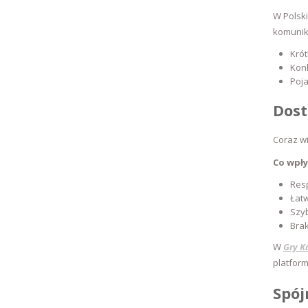
W Polsk
komunika
Kró
Kon
Poja
Dost
Coraz wi
Co wpły
Res
Łat
Szyb
Brak
W
Gry K
platform
Spój