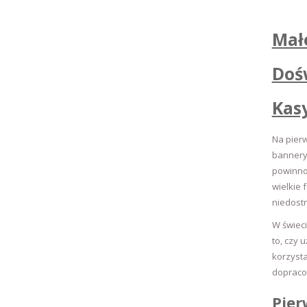
Mał
Doś
Kas
Na pier
bannery,
powinno.
wielkie 
niedostr
W świec
to, czy 
korzysta
dopraco
Pier