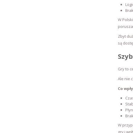
Log
Brak
W Polski
poruszać
Zbyt du
są dost
Szyb
Gry to c
Ale nie c
Co wpły
Cza
Stab
Płyn
Bra
W przyp
gry i w