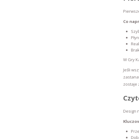
Pierwsze
Co napr
Szyb
Płyn
Reak
Brak
W Gry Ka
Jeśli ws
zastanaw
zostaje
Czyt
Design n
Kluczo
Prze
Dobr