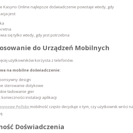
ie Kasyno Online najlepsze doświadczenie powstaje wtedy, gdy
cja jest:
tka
kretna
wia się tylko wtedy, gdy jest potrzebna
osowanie do Urządzeń Mobilnych
ęcej użytkowników korzysta z telefonów.
wa na mobilne doświadczenie:
ponsywny design
we sterowanie dotykowe
kie ładowanie gier
 konieczności instalacji aplikacji
asynowe Pollska
mobilność często decyduje o tym, czy użytkownik wróci n
ę.
ność Doświadczenia