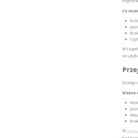
Rejestra
Co moż
Krót
Jasn
Bra
Szy
W Legal
że użytk
Prze
Dostęp 
Ważne 
Wid
Jasn
Aktu
Brak
W
Gry K
bez koni