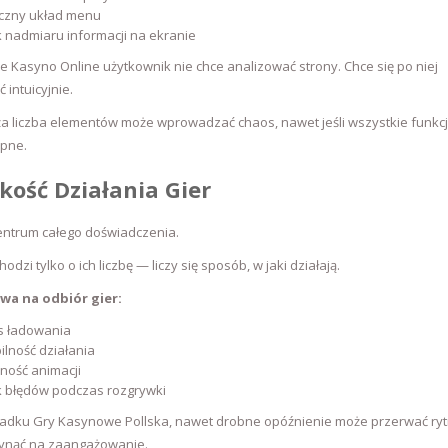
iczny układ menu
 nadmiaru informacji na ekranie
e Kasyno Online użytkownik nie chce analizować strony. Chce się po niej
 intuicyjnie.
ża liczba elementów może wprowadzać chaos, nawet jeśli wszystkie funkc
ępne.
kość Działania Gier
entrum całego doświadczenia.
hodzi tylko o ich liczbę — liczy się sposób, w jaki działają.
wa na odbiór gier:
s ładowania
ilność działania
ność animacji
k błędów podczas rozgrywki
adku Gry Kasynowe Pollska, nawet drobne opóźnienie może przerwać ry
płynąć na zaangażowanie.