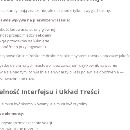
 sekundy mają znaczenie, ale nie chodzi tylko o wygląd strony.
awdę wpływa na pierwsze wrażenie:
kość ładowania strony głównej
ność przejść między sekcjami
cja przycisków na kliknięcie
 opóźnień przy logowaniu
synowe Online Polska te drobne reakcje systemu tworzą poczucie jakości
zystko działa natychmiastowo i bez zawahań, użytkownik nawet nie
ia się nad tym, co właśnie się wydarzyło. Jeśli pojawi się opóźnienie —
 zauważone od razu.
elność Interfejsu i Układ Treści
ie musi być skomplikowany, ale musi być czytelny.
we elementy:
jrzyste rozmieszczenie sekcji
ze widoczne przyciski