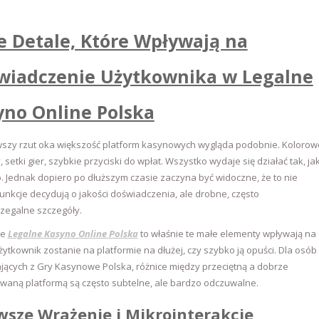
e Detale, Które Wpływają na
wiadczenie Użytkownika w Legalne
yno Online Polska
wszy rzut oka większość platform kasynowych wygląda podobnie. Kolorow
 setki gier, szybkie przyciski do wpłat. Wszystko wydaje się działać tak, ja
 Jednak dopiero po dłuższym czasie zaczyna być widoczne, że to nie
funkcje decydują o jakości doświadczenia, ale drobne, często
zegalne szczegóły.
ie
Legalne Kasyno Online Polska
to właśnie te małe elementy wpływają na
użytkownik zostanie na platformie na dłużej, czy szybko ją opuści. Dla osób
jących z Gry Kasynowe Polska, różnice między przeciętną a dobrze
waną platformą są często subtelne, ale bardzo odczuwalne.
wsze Wrażenie i Mikrointerakcje