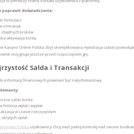
cja to pierwszy realny kontakt użytkownika z platformą.
e poprawić doświadczenie:
ki formularz
e instrukcje
k zbędnych kroków
bka aktywacja konta
ne Kasyno Online Polska zbyt skomplikowana rejestracja często powoduje
ownik rezygnuje jeszcze przed rozpoczęciem gry.
jrzystość Salda i Transakcji
do informacji finansowych powinien być natychmiastowy.
elementy:
oczne saldo konta
a historia wpłat i wypłat
alizacja w czasie rzeczywistym
 ukrytych opłat
asynowe Polska
użytkownicy chcą mieć pełną kontrolę nad swoimi środka
eczności szukania informacji.