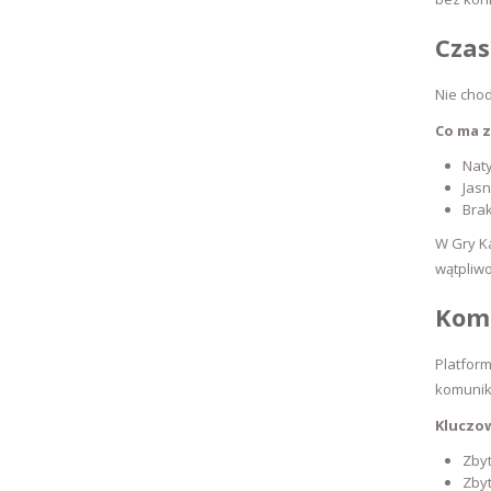
Czas
Nie chod
Co ma z
Nat
Jasn
Bra
W Gry K
wątpliwo
Kom
Platform
komunik
Kluczo
Zbyt
Zbyt