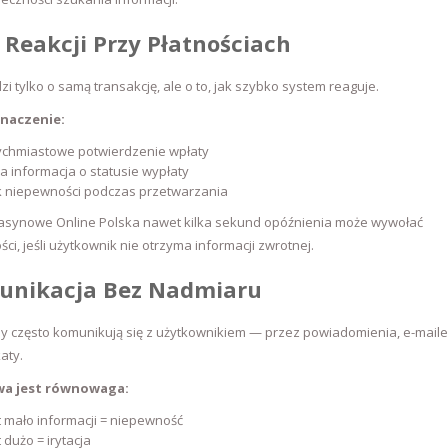
 Reakcji Przy Płatnościach
zi tylko o samą transakcję, ale o to, jak szybko system reaguje.
naczenie:
ychmiastowe potwierdzenie wpłaty
a informacja o statusie wypłaty
k niepewności podczas przetwarzania
asynowe Online Polska nawet kilka sekund opóźnienia może wywołać
ści, jeśli użytkownik nie otrzyma informacji zwrotnej.
unikacja Bez Nadmiaru
y często komunikują się z użytkownikiem — przez powiadomienia, e-maile
aty.
wa jest równowaga:
 mało informacji = niepewność
 dużo = irytacja