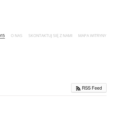
015
O NAS
SKONTAKTUJ SIĘ Z NAMI
MAPA WITRYNY
RSS Feed